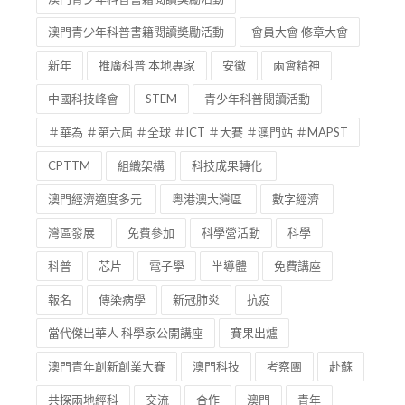
澳門青少年科普書籍閱讀奬勵活動
會員大會 修章大會
新年
推廣科普 本地專家
安徽
兩會精神
中國科技峰會
STEM
青少年科普閱讀活動
＃華為 ＃第六屆 ＃全球 ＃ICT ＃大賽 ＃澳門站 ＃MAPST
CPTTM
組織架構
科技成果轉化
澳門經濟適度多元
粵港澳大灣區
數字經濟
灣區發展
免費參加
科學營活動
科學
科普
芯片
電子學
半導體
免費講座
報名
傳染病學
新冠肺炎
抗疫
當代傑出華人 科學家公開講座
賽果出爐
澳門青年創新創業大賽
澳門科技
考察團
赴蘇
共探兩地經科
交流
合作
澳門
青年