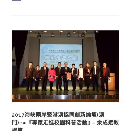
2017海峽兩岸暨港澳協同創新論壇(澳
門)○●『專家走進校園科普活動』- 余成斌教
授篇