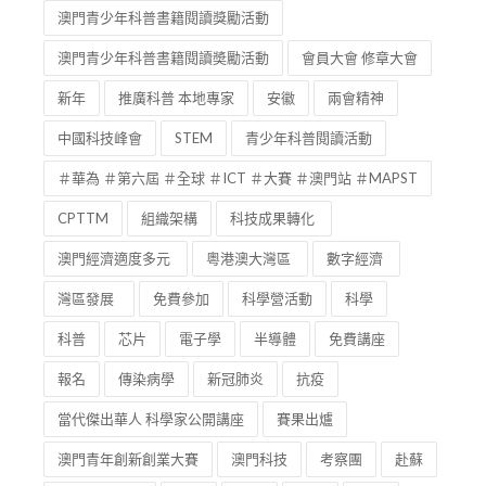
澳門青少年科普書籍閱讀獎勵活動
澳門青少年科普書籍閱讀奬勵活動
會員大會 修章大會
新年
推廣科普 本地專家
安徽
兩會精神
中國科技峰會
STEM
青少年科普閱讀活動
＃華為 ＃第六屆 ＃全球 ＃ICT ＃大賽 ＃澳門站 ＃MAPST
CPTTM
組織架構
科技成果轉化
澳門經濟適度多元
粵港澳大灣區
數字經濟
灣區發展
免費參加
科學營活動
科學
科普
芯片
電子學
半導體
免費講座
報名
傳染病學
新冠肺炎
抗疫
當代傑出華人 科學家公開講座
賽果出爐
澳門青年創新創業大賽
澳門科技
考察團
赴蘇