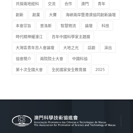
共探兩地經科
交流
合作
澳門
青年
創新
創業
大賽
海峽兩岸暨港澳協同創新論壇
本會宗旨
普洛斯
智慧物流
論壇
科技
時代精神耀濠江
百年中國科學家主題展
大灣區青年百人會論壇
大地之光
話劇
演出
協會簡介
兩院院士大會
中國科協
第十次全國大會
全民國家安全教育展
2025