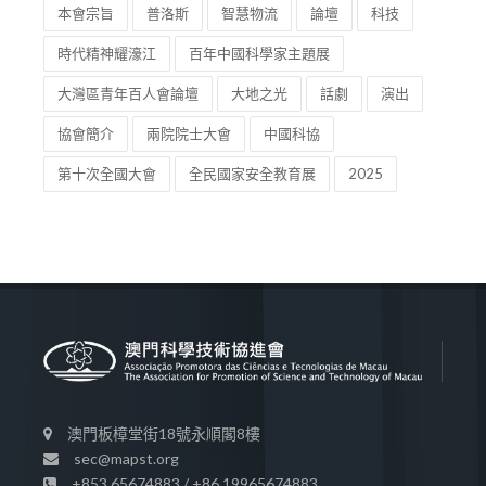
本會宗旨
普洛斯
智慧物流
論壇
科技
時代精神耀濠江
百年中國科學家主題展
大灣區青年百人會論壇
大地之光
話劇
演出
協會簡介
兩院院士大會
中國科協
第十次全國大會
全民國家安全教育展
2025
澳門板樟堂街18號永順閣8樓
sec@mapst.org
+853 65674883 / +86 19965674883