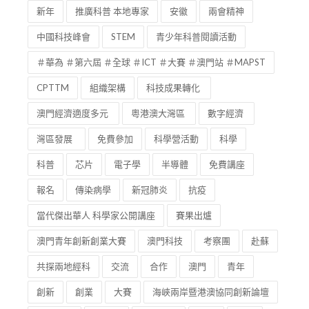
新年
推廣科普 本地專家
安徽
兩會精神
中國科技峰會
STEM
青少年科普閱讀活動
＃華為 ＃第六屆 ＃全球 ＃ICT ＃大賽 ＃澳門站 ＃MAPST
CPTTM
組織架構
科技成果轉化
澳門經濟適度多元
粵港澳大灣區
數字經濟
灣區發展
免費參加
科學營活動
科學
科普
芯片
電子學
半導體
免費講座
報名
傳染病學
新冠肺炎
抗疫
當代傑出華人 科學家公開講座
賽果出爐
澳門青年創新創業大賽
澳門科技
考察團
赴蘇
共探兩地經科
交流
合作
澳門
青年
創新
創業
大賽
海峽兩岸暨港澳協同創新論壇