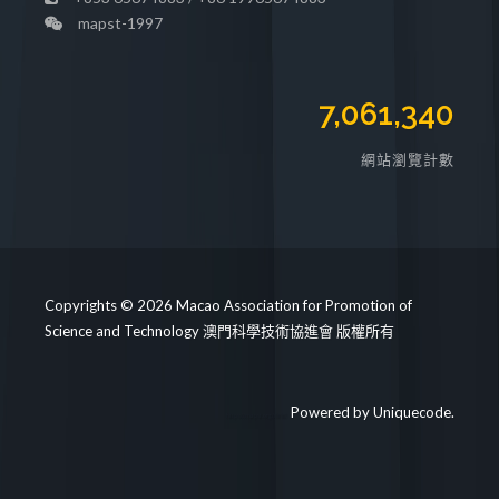
mapst-1997
7,061,340
網站瀏覽計數
Copyrights © 2026 Macao Association for Promotion of
Science and Technology 澳門科學技術協進會 版權所有
Powered by
Uniquecode
.
https://mapst.org/clinic/