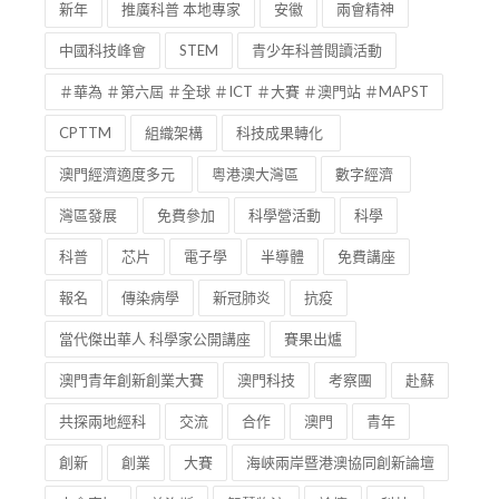
新年
推廣科普 本地專家
安徽
兩會精神
中國科技峰會
STEM
青少年科普閱讀活動
＃華為 ＃第六屆 ＃全球 ＃ICT ＃大賽 ＃澳門站 ＃MAPST
CPTTM
組織架構
科技成果轉化
澳門經濟適度多元
粵港澳大灣區
數字經濟
灣區發展
免費參加
科學營活動
科學
科普
芯片
電子學
半導體
免費講座
報名
傳染病學
新冠肺炎
抗疫
當代傑出華人 科學家公開講座
賽果出爐
澳門青年創新創業大賽
澳門科技
考察團
赴蘇
共探兩地經科
交流
合作
澳門
青年
創新
創業
大賽
海峽兩岸暨港澳協同創新論壇