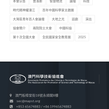
本會宗旨
普洛斯
智慧物流
論壇
科技
時代精神耀濠江
百年中國科學家主題展
大灣區青年百人會論壇
大地之光
話劇
演出
協會簡介
兩院院士大會
中國科協
第十次全國大會
全民國家安全教育展
2025
澳門板樟堂街18號永順閣8樓
sec@mapst.org
+853 65674883 / +86 19965674883