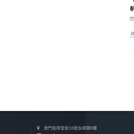
澳門板樟堂街18號永順閣8樓