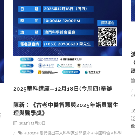
2025華科講座—12月18日(今周四)舉辦
#
陳新：《古老中醫智慧與2025年諾貝爾生
1
理與醫學獎》
接
泛
2025年12月16日
像
# 2025
# 當代傑出華人科學家公開講座
# 中國科協
# 科學