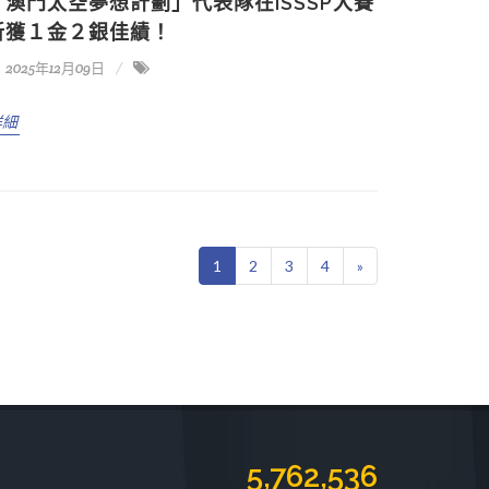
「澳門太空夢想計劃」代表隊在ISSSP大賽
斬獲１金２銀佳績！
2025年12月09日
詳細
1
2
3
4
»
7,063,742