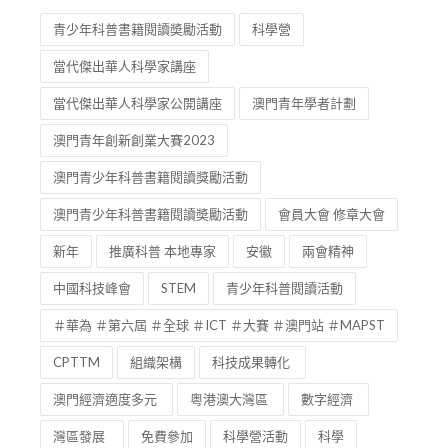
青少年科普書籍閱讀奬勵活動
科學營
當代傑出華人科學家講座
當代傑出華人科學家公開講座
澳門青年學者計劃
澳門青年創新創業大賽2023
澳門青少年科普書籍閱讀獎勵活動
澳門青少年科普書籍閱讀奬勵活動
會員大會 修章大會
新年
推廣科普 本地專家
安徽
兩會精神
中國科技峰會
STEM
青少年科普閱讀活動
＃華為 ＃第六屆 ＃全球 ＃ICT ＃大賽 ＃澳門站 ＃MAPST
CPTTM
組織架構
科技成果轉化
澳門經濟適度多元
粵港澳大灣區
數字經濟
灣區發展
免費參加
科學營活動
科學