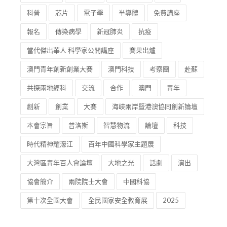
科普
芯片
電子學
半導體
免費講座
報名
傳染病學
新冠肺炎
抗疫
當代傑出華人 科學家公開講座
賽果出爐
澳門青年創新創業大賽
澳門科技
考察團
赴蘇
共探兩地經科
交流
合作
澳門
青年
創新
創業
大賽
海峽兩岸暨港澳協同創新論壇
本會宗旨
普洛斯
智慧物流
論壇
科技
時代精神耀濠江
百年中國科學家主題展
大灣區青年百人會論壇
大地之光
話劇
演出
協會簡介
兩院院士大會
中國科協
第十次全國大會
全民國家安全教育展
2025