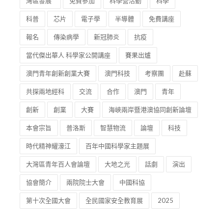
灣區發展
免費參加
科學營活動
科學
科普
芯片
電子學
半導體
免費講座
報名
傳染病學
新冠肺炎
抗疫
當代傑出華人 科學家公開講座
賽果出爐
澳門青年創新創業大賽
澳門科技
考察團
赴蘇
共探兩地經科
交流
合作
澳門
青年
創新
創業
大賽
海峽兩岸暨港澳協同創新論壇
本會宗旨
普洛斯
智慧物流
論壇
科技
時代精神耀濠江
百年中國科學家主題展
大灣區青年百人會論壇
大地之光
話劇
演出
協會簡介
兩院院士大會
中國科協
第十次全國大會
全民國家安全教育展
2025