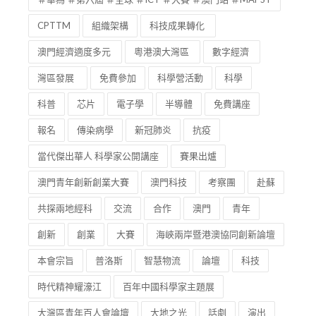
CPTTM
組織架構
科技成果轉化
澳門經濟適度多元
粵港澳大灣區
數字經濟
灣區發展
免費參加
科學營活動
科學
科普
芯片
電子學
半導體
免費講座
報名
傳染病學
新冠肺炎
抗疫
當代傑出華人 科學家公開講座
賽果出爐
澳門青年創新創業大賽
澳門科技
考察團
赴蘇
共探兩地經科
交流
合作
澳門
青年
創新
創業
大賽
海峽兩岸暨港澳協同創新論壇
本會宗旨
普洛斯
智慧物流
論壇
科技
時代精神耀濠江
百年中國科學家主題展
大灣區青年百人會論壇
大地之光
話劇
演出