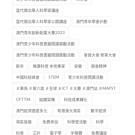
當代傑出華人科學家講座
當代傑出華人科學家公開講座
澳門青年學者計劃
澳門青年創新創業大賽2023
澳門青少年科普書籍閱讀獎勵活動
澳門青少年科普書籍閱讀奬勵活動
會員大會 修章大會
新年
推廣科普 本地專家
安徽
兩會精神
中國科技峰會
STEM
青少年科普閱讀活動
＃華為 ＃第六屆 ＃全球 ＃ICT ＃大賽 ＃澳門站 ＃MAPST
CPTTM
組織架構
科技成果轉化
澳門經濟適度多元
粵港澳大灣區
數字經濟
灣區發展
免費參加
科學營活動
科學
科普
芯片
電子學
半導體
免費講座