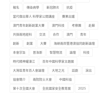
報名
傳染病學
新冠肺炎
抗疫
當代傑出華人 科學家公開講座
賽果出爐
澳門青年創新創業大賽
澳門科技
考察團
赴蘇
共探兩地經科
交流
合作
澳門
青年
創新
創業
大賽
海峽兩岸暨港澳協同創新論壇
本會宗旨
普洛斯
智慧物流
論壇
科技
時代精神耀濠江
百年中國科學家主題展
大灣區青年百人會論壇
大地之光
話劇
演出
協會簡介
兩院院士大會
中國科協
第十次全國大會
全民國家安全教育展
2025