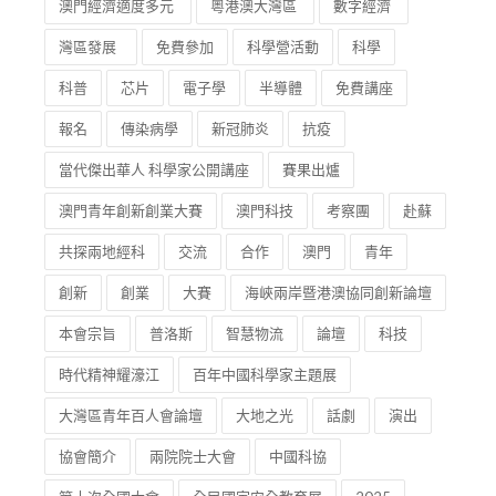
澳門經濟適度多元
粵港澳大灣區
數字經濟
灣區發展
免費參加
科學營活動
科學
科普
芯片
電子學
半導體
免費講座
報名
傳染病學
新冠肺炎
抗疫
當代傑出華人 科學家公開講座
賽果出爐
澳門青年創新創業大賽
澳門科技
考察團
赴蘇
共探兩地經科
交流
合作
澳門
青年
創新
創業
大賽
海峽兩岸暨港澳協同創新論壇
本會宗旨
普洛斯
智慧物流
論壇
科技
時代精神耀濠江
百年中國科學家主題展
大灣區青年百人會論壇
大地之光
話劇
演出
協會簡介
兩院院士大會
中國科協