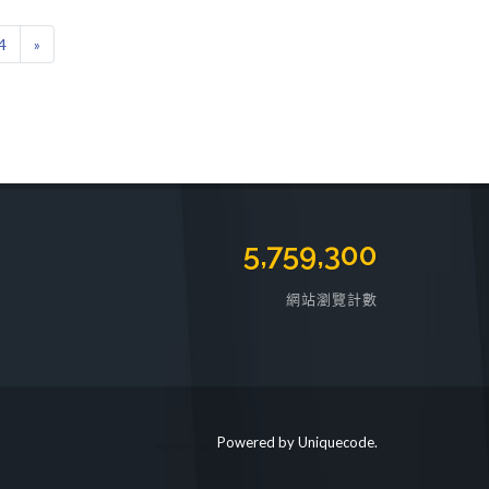
4
»
7,059,776
網站瀏覽計數
Powered by
Uniquecode
.
https://mapst.org/clinic/