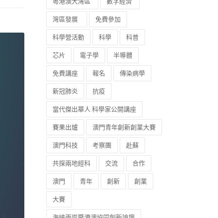
粵港澳大灣區
數字經濟
灣區發展
免費參加
科學營活動
科學
科普
芯片
電子學
半導體
免費講座
報名
傳染病學
新冠肺炎
抗疫
當代傑出華人 科學家公開講座
賽果出爐
澳門青年創新創業大賽
澳門科技
考察團
赴蘇
共探兩地經科
交流
合作
澳門
青年
創新
創業
大賽
海峽兩岸暨港澳協同創新論壇