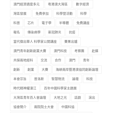
澳門經濟適度多元
粵港澳大灣區
數字經濟
灣區發展
免費參加
科學營活動
科學
科普
芯片
電子學
半導體
免費講座
報名
傳染病學
新冠肺炎
抗疫
當代傑出華人 科學家公開講座
賽果出爐
澳門青年創新創業大賽
澳門科技
考察團
赴蘇
共探兩地經科
交流
合作
澳門
青年
創新
創業
大賽
海峽兩岸暨港澳協同創新論壇
本會宗旨
普洛斯
智慧物流
論壇
科技
時代精神耀濠江
百年中國科學家主題展
大灣區青年百人會論壇
大地之光
話劇
演出
協會簡介
兩院院士大會
中國科協