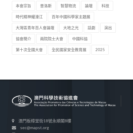
本會宗旨
普洛斯
智慧物流
論壇
科技
時代精神耀濠江
百年中國科學家主題展
大灣區青年百人會論壇
大地之光
話劇
演出
協會簡介
兩院院士大會
中國科協
第十次全國大會
全民國家安全教育展
2025
澳門板樟堂街18號永順閣8樓
sec@mapst.org