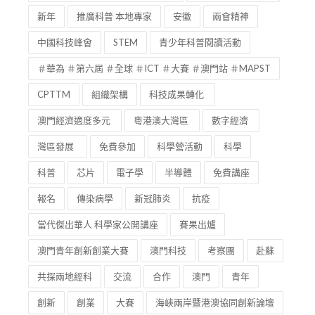
新年
推廣科普 本地專家
安徽
兩會精神
中國科技峰會
STEM
青少年科普閱讀活動
＃華為 ＃第六屆 ＃全球 ＃ICT ＃大賽 ＃澳門站 ＃MAPST
CPTTM
組織架構
科技成果轉化
澳門經濟適度多元
粵港澳大灣區
數字經濟
灣區發展
免費參加
科學營活動
科學
科普
芯片
電子學
半導體
免費講座
報名
傳染病學
新冠肺炎
抗疫
當代傑出華人 科學家公開講座
賽果出爐
澳門青年創新創業大賽
澳門科技
考察團
赴蘇
共探兩地經科
交流
合作
澳門
青年
創新
創業
大賽
海峽兩岸暨港澳協同創新論壇