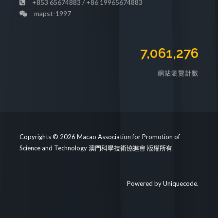
+853 65674883 / +86 19965674883
mapst-1997
7,061,276
網站瀏覽計數
Copyrights © 2026 Macao Association for Promotion of
Science and Technology 澳門科學技術協進會 版權所有
Powered by
Uniquecode
.
https://mapst.org/clinic/