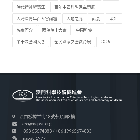
時代精神耀濠江
百年中國科學家主題展
大灣區青年百人會論壇
大地之光
話劇
演出
協會簡介
兩院院士大會
中國科協
第十次全國大會
全民國家安全教育展
2025
澳門板樟堂街18號永順閣8樓
sec@mapst.org
+853 65674883 / +86 19965674883
mapst-1997