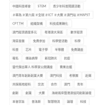
中國科技峰會
STEM
青少年科普閱讀活動
＃華為 ＃第六屆 ＃全球 ＃ICT ＃大賽 ＃澳門站 ＃MAPST
CPTTM
組織架構
科技成果轉化
澳門經濟適度多元
粵港澳大灣區
數字經濟
灣區發展
免費參加
科學營活動
科學
科普
芯片
電子學
半導體
免費講座
報名
傳染病學
新冠肺炎
抗疫
當代傑出華人 科學家公開講座
賽果出爐
澳門青年創新創業大賽
澳門科技
考察團
赴蘇
共探兩地經科
交流
合作
澳門
青年
創新
創業
大賽
海峽兩岸暨港澳協同創新論壇
本會宗旨
普洛斯
智慧物流
論壇
科技