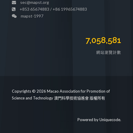
sec@mapst.org
+853 65674883 / +86 19965674883
mapst-1997
7,058,581
網站瀏覽計數
Copyrights © 2026 Macao Association for Promotion of
Science and Technology 澳門科學技術協進會 版權所有
Powered by
Uniquecode
.
https://mapst.org/clinic/