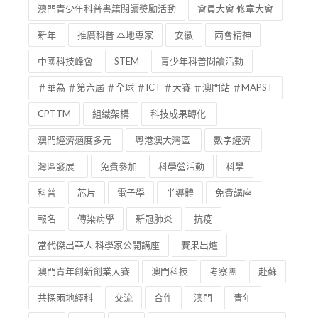
澳門青少年科普書籍閱讀奬勵活動
會員大會 修章大會
新年
推廣科普 本地專家
安徽
兩會精神
中國科技峰會
STEM
青少年科普閱讀活動
＃華為 ＃第六屆 ＃全球 ＃ICT ＃大賽 ＃澳門站 ＃MAPST
CPTTM
組織架構
科技成果轉化
澳門經濟適度多元
粵港澳大灣區
數字經濟
灣區發展
免費參加
科學營活動
科學
科普
芯片
電子學
半導體
免費講座
報名
傳染病學
新冠肺炎
抗疫
當代傑出華人 科學家公開講座
賽果出爐
澳門青年創新創業大賽
澳門科技
考察團
赴蘇
共探兩地經科
交流
合作
澳門
青年