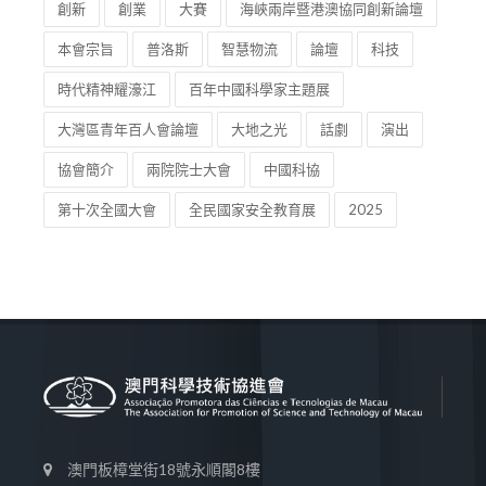
創新
創業
大賽
海峽兩岸暨港澳協同創新論壇
本會宗旨
普洛斯
智慧物流
論壇
科技
時代精神耀濠江
百年中國科學家主題展
大灣區青年百人會論壇
大地之光
話劇
演出
協會簡介
兩院院士大會
中國科協
第十次全國大會
全民國家安全教育展
2025
澳門板樟堂街18號永順閣8樓