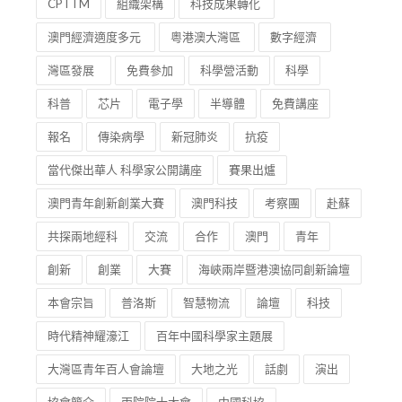
CPTTM
組織架構
科技成果轉化
澳門經濟適度多元
粵港澳大灣區
數字經濟
灣區發展
免費參加
科學營活動
科學
科普
芯片
電子學
半導體
免費講座
報名
傳染病學
新冠肺炎
抗疫
當代傑出華人 科學家公開講座
賽果出爐
澳門青年創新創業大賽
澳門科技
考察團
赴蘇
共探兩地經科
交流
合作
澳門
青年
創新
創業
大賽
海峽兩岸暨港澳協同創新論壇
本會宗旨
普洛斯
智慧物流
論壇
科技
時代精神耀濠江
百年中國科學家主題展
大灣區青年百人會論壇
大地之光
話劇
演出