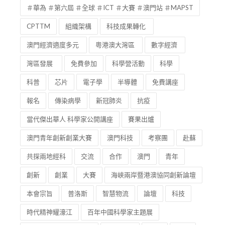
＃華為 ＃第六屆 ＃全球 ＃ICT ＃大賽 ＃澳門站 ＃MAPST
CPTTM
組織架構
科技成果轉化
澳門經濟適度多元
粵港澳大灣區
數字經濟
灣區發展
免費參加
科學營活動
科學
科普
芯片
電子學
半導體
免費講座
報名
傳染病學
新冠肺炎
抗疫
當代傑出華人 科學家公開講座
賽果出爐
澳門青年創新創業大賽
澳門科技
考察團
赴蘇
共探兩地經科
交流
合作
澳門
青年
創新
創業
大賽
海峽兩岸暨港澳協同創新論壇
本會宗旨
普洛斯
智慧物流
論壇
科技
時代精神耀濠江
百年中國科學家主題展