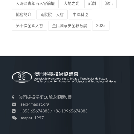
大灣區青年百人會論壇
大地之光
話劇
演出
協會簡介
兩院院士大會
中國科協
第十次全國大會
全民國家安全教育展
2025
澳門板樟堂街18號永順閣8樓
sec@mapst.org
+853 65674883 / +86 19965674883
mapst-1997