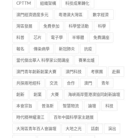
CPTTM
組織架構
科技成果轉化
澳門經濟適度多元
粵港澳大灣區
數字經濟
灣區發展
免費參加
科學營活動
科學
科普
芯片
電子學
半導體
免費講座
報名
傳染病學
新冠肺炎
抗疫
當代傑出華人 科學家公開講座
賽果出爐
澳門青年創新創業大賽
澳門科技
考察團
赴蘇
共探兩地經科
交流
合作
澳門
青年
創新
創業
大賽
海峽兩岸暨港澳協同創新論壇
本會宗旨
普洛斯
智慧物流
論壇
科技
時代精神耀濠江
百年中國科學家主題展
大灣區青年百人會論壇
大地之光
話劇
演出