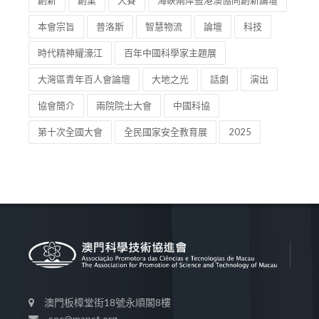
創新
創業
大賽
海峽兩岸暨港澳協同創新論壇
本會宗旨
普洛斯
智慧物流
論壇
科技
時代精神耀濠江
百年中國科學家主題展
大灣區青年百人會論壇
大地之光
話劇
演出
協會簡介
兩院院士大會
中國科協
第十次全國大會
全民國家安全教育展
2025
澳門板樟堂街18號永順閣8樓
sec@mapst.org