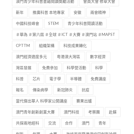
澳門青少年科普書籍閱讀奬勵活動
會員大會 修章大會
新年
推廣科普 本地專家
安徽
兩會精神
中國科技峰會
STEM
青少年科普閱讀活動
＃華為 ＃第六屆 ＃全球 ＃ICT ＃大賽 ＃澳門站 ＃MAPST
CPTTM
組織架構
科技成果轉化
澳門經濟適度多元
粵港澳大灣區
數字經濟
灣區發展
免費參加
科學營活動
科學
科普
芯片
電子學
半導體
免費講座
報名
傳染病學
新冠肺炎
抗疫
當代傑出華人 科學家公開講座
賽果出爐
澳門青年創新創業大賽
澳門科技
考察團
赴蘇
共探兩地經科
交流
合作
澳門
青年