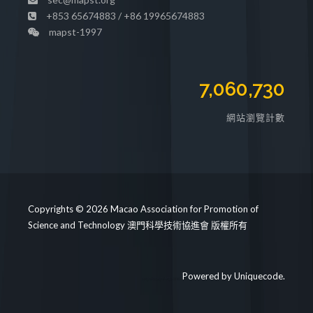
+853 65674883 / +86 19965674883
mapst-1997
7,060,730
網站瀏覽計數
Copyrights © 2026 Macao Association for Promotion of
Science and Technology 澳門科學技術協進會 版權所有
Powered by
Uniquecode
.
https://mapst.org/clinic/