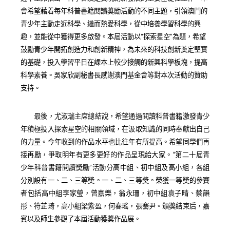
會希望藉着每年科普書籍閱讀奬勵活動的不同主題，引領澳門的
青少年主動走近科學、繼而熱愛科學，從中培養學習科學的興
趣，並能從中獲得更多啟發。本屆活動以“探索星空”為題，希望
鼓勵青少年開拓創造力和創新精神，為未來的科技創新奠定堅實
的基礎，投入學習平日在課本上較少接觸的新興科學板塊，提高
科學素養。吳家欣副秘書長感謝澳門基金會等對本次活動的贊助
支持。
最後，尤淑瑞主席總結說，希望通過閱讀科普書籍激發青少
年積極投入探索星空的相關領域，在汲取知識的同時奉獻出自己
的力量。今年收到的作品水平也比往年有所提高。希望同學們再
接再勵，爭取明年有更多更好的作品呈現給大家。“第
二十
屆青
少年科普書籍閱讀奬勵”活動分高中組、初中組及高小組，各組
分別設有一、二、三等奬。一、二、三等奬。榮獲一等奬的參賽
者包括高中組李家瑩，曾嘉樂，翁永珊，初中組袁子晴、蔡韻
彤、符芷琦，高小組梁紫盈，何春瑤，張騫尹。頒獎結束后，嘉
賓以及師生參觀了本屆活動獲獎作品展。