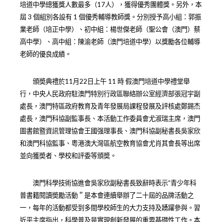
培道中學總獲獎人數最多（17人），獲得優秀團體獎。另外，本
屆 3 個組別各設有 1 個優秀輔導教師獎。分別授予高小組：郭振
業老師（培正中學）、初中組：楊世傑老師（聖公會（澳門）蔡
高中學）、高中組：陳渝老師（澳門培道中學）以獎勵各位輔導
老師的優良成績。
頒奬典禮於11月22日上午 11 時 假澳門培道中學禮堂舉
行，中央人民政府駐澳門特別行政區聯絡辦公室經濟部張冠宇副
處長，澳門特區政府教育及青年發展局課程發展及評核處鄭錫杰
處長，澳門科協副監事長、本活動工作委員會尤淑瑞主席，澳門
圖書館暨資訊管理協會王國强理事長、澳門科協副秘書長吳家欣
和澳門科協監事、粵港澳大灣區航空教育協會尤肖其會長等出席
並向獲奬者、學校和評委等頒奬。
澳門科學技術協進會吳家欣副秘書長致辭時表示“青少年科
普書籍閱讀奬勵活動＂是本會連續舉辦
了
二十屆的品牌活動之
一，每年的活動都受到多間學校師生的大力支持及踴躍參與。習
近平主席指出，科學普及是實現創新發展的重要基礎性工作。本