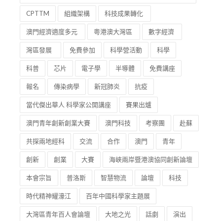
CPTTM
組織架構
科技成果轉化
澳門經濟適度多元
粵港澳大灣區
數字經濟
灣區發展
免費參加
科學營活動
科學
科普
芯片
電子學
半導體
免費講座
報名
傳染病學
新冠肺炎
抗疫
當代傑出華人 科學家公開講座
賽果出爐
澳門青年創新創業大賽
澳門科技
考察團
赴蘇
共探兩地經科
交流
合作
澳門
青年
創新
創業
大賽
海峽兩岸暨港澳協同創新論壇
本會宗旨
普洛斯
智慧物流
論壇
科技
時代精神耀濠江
百年中國科學家主題展
大灣區青年百人會論壇
大地之光
話劇
演出