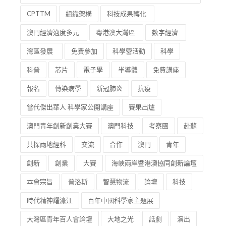
CPTTM
組織架構
科技成果轉化
澳門經濟適度多元
粵港澳大灣區
數字經濟
灣區發展
免費參加
科學營活動
科學
科普
芯片
電子學
半導體
免費講座
報名
傳染病學
新冠肺炎
抗疫
當代傑出華人 科學家公開講座
賽果出爐
澳門青年創新創業大賽
澳門科技
考察團
赴蘇
共探兩地經科
交流
合作
澳門
青年
創新
創業
大賽
海峽兩岸暨港澳協同創新論壇
本會宗旨
普洛斯
智慧物流
論壇
科技
時代精神耀濠江
百年中國科學家主題展
大灣區青年百人會論壇
大地之光
話劇
演出