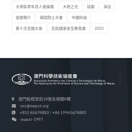
大灣區青年百人會論壇
大地之光
話劇
演出
協會簡介
兩院院士大會
中國科協
第十次全國大會
全民國家安全教育展
2025
澳門板樟堂街18號永順閣8樓
sec@mapst.org
+853 65674883 / +86 19965674883
mapst-1997