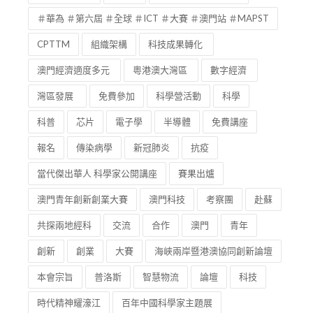
＃華為 ＃第六屆 ＃全球 ＃ICT ＃大賽 ＃澳門站 ＃MAPST
CPTTM
組織架構
科技成果轉化
澳門經濟適度多元
粵港澳大灣區
數字經濟
灣區發展
免費參加
科學營活動
科學
科普
芯片
電子學
半導體
免費講座
報名
傳染病學
新冠肺炎
抗疫
當代傑出華人 科學家公開講座
賽果出爐
澳門青年創新創業大賽
澳門科技
考察團
赴蘇
共探兩地經科
交流
合作
澳門
青年
創新
創業
大賽
海峽兩岸暨港澳協同創新論壇
本會宗旨
普洛斯
智慧物流
論壇
科技
時代精神耀濠江
百年中國科學家主題展