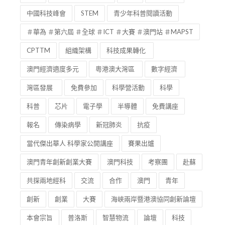
中國科技峰會
STEM
青少年科普閱讀活動
＃華為 ＃第六屆 ＃全球 ＃ICT ＃大賽 ＃澳門站 ＃MAPST
CPTTM
組織架構
科技成果轉化
澳門經濟適度多元
粵港澳大灣區
數字經濟
灣區發展
免費參加
科學營活動
科學
科普
芯片
電子學
半導體
免費講座
報名
傳染病學
新冠肺炎
抗疫
當代傑出華人 科學家公開講座
賽果出爐
澳門青年創新創業大賽
澳門科技
考察團
赴蘇
共探兩地經科
交流
合作
澳門
青年
創新
創業
大賽
海峽兩岸暨港澳協同創新論壇
本會宗旨
普洛斯
智慧物流
論壇
科技