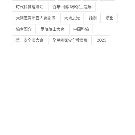
時代精神耀濠江
百年中國科學家主題展
大灣區青年百人會論壇
大地之光
話劇
演出
協會簡介
兩院院士大會
中國科協
第十次全國大會
全民國家安全教育展
2025
澳門板樟堂街18號永順閣8樓
sec@mapst.org
+853 65674883 / +86 19965674883
mapst-1997