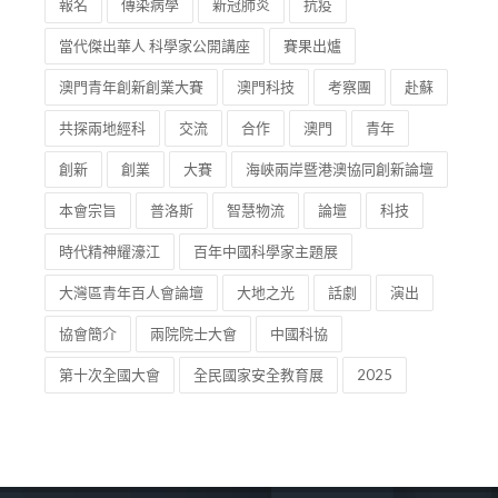
報名
傳染病學
新冠肺炎
抗疫
當代傑出華人 科學家公開講座
賽果出爐
澳門青年創新創業大賽
澳門科技
考察團
赴蘇
共探兩地經科
交流
合作
澳門
青年
創新
創業
大賽
海峽兩岸暨港澳協同創新論壇
本會宗旨
普洛斯
智慧物流
論壇
科技
時代精神耀濠江
百年中國科學家主題展
大灣區青年百人會論壇
大地之光
話劇
演出
協會簡介
兩院院士大會
中國科協
第十次全國大會
全民國家安全教育展
2025