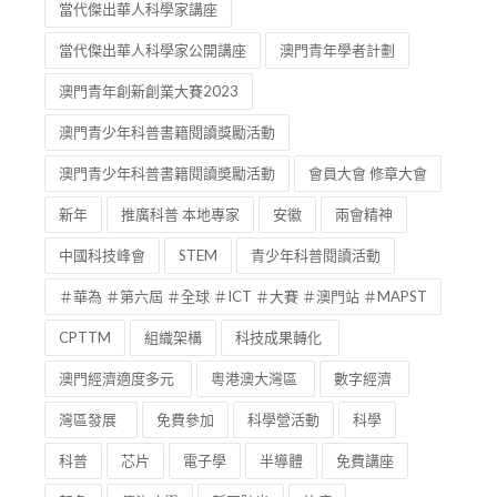
當代傑出華人科學家講座
當代傑出華人科學家公開講座
澳門青年學者計劃
澳門青年創新創業大賽2023
澳門青少年科普書籍閱讀獎勵活動
澳門青少年科普書籍閱讀奬勵活動
會員大會 修章大會
新年
推廣科普 本地專家
安徽
兩會精神
中國科技峰會
STEM
青少年科普閱讀活動
＃華為 ＃第六屆 ＃全球 ＃ICT ＃大賽 ＃澳門站 ＃MAPST
CPTTM
組織架構
科技成果轉化
澳門經濟適度多元
粵港澳大灣區
數字經濟
灣區發展
免費參加
科學營活動
科學
科普
芯片
電子學
半導體
免費講座