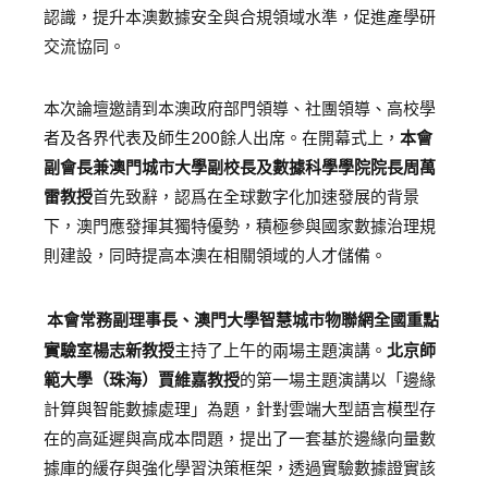
認識，
提升
本澳
數據安全與合規領域
水準
，促進產學研
交流協同
。
本次論壇邀請到
本澳
政府部門領導、社團領導、高校學
者及各界代表及師生
200餘人出席。在開幕式上，
本會
副會長兼澳門城市大學副校長及數據科學學院院長周萬
雷教授
首先致辭，認爲
在全球數字化加速發展的背景
下
，
澳門應發揮
其
獨特優勢
，
積極參與
國家
數據治理規
則建設
，
同時提高本澳在相關領域的人才儲備。
本會
常務副理事長、澳門大學智慧城市物聯網全國重點
實驗室
楊志新
教授
主持了上午的兩場主題演講。
北京師
範大學（珠海）賈維嘉教授
的第一場主題演講
以「邊緣
計算與智能數據處理」為題，針對雲端大型語言模型存
在的高延遲與高成本問題，提出了一套基於邊緣向量數
據庫的緩存與強化學習決策框架，透過實驗數據證實該