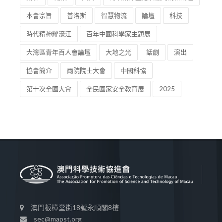
本會宗旨
普洛斯
智慧物流
論壇
科技
時代精神耀濠江
百年中國科學家主題展
大灣區青年百人會論壇
大地之光
話劇
演出
協會簡介
兩院院士大會
中國科協
第十次全國大會
全民國家安全教育展
2025
澳門板樟堂街18號永順閣8樓
sec@mapst.org