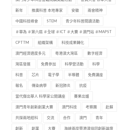
新年
推廣科普 本地專家
安徽
兩會精神
中國科技峰會
STEM
青少年科普閱讀活動
＃華為 ＃第六屆 ＃全球 ＃ICT ＃大賽 ＃澳門站 ＃MAPST
CPTTM
組織架構
科技成果轉化
澳門經濟適度多元
粵港澳大灣區
數字經濟
灣區發展
免費參加
科學營活動
科學
科普
芯片
電子學
半導體
免費講座
報名
傳染病學
新冠肺炎
抗疫
當代傑出華人 科學家公開講座
賽果出爐
澳門青年創新創業大賽
澳門科技
考察團
赴蘇
共探兩地經科
交流
合作
澳門
青年
創新
創業
大賽
海峽兩岸暨港澳協同創新論壇