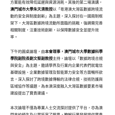
方案能有效降低延遲與資源消耗。
其後的第二場演講，
澳門城市大學朱天清教授
以
「粵港澳大灣區數據跨境流
動的安全與制度創新」
為主題
，深入探討在一國兩制框
架下，大灣區數據跨境流動所面臨的挑戰，強調需
完善
相關制度，注重
技術創新，以保障數據安全並提升效
率。
下午的圓桌論壇，由
本會理事，
澳門城市大學數據科學
學院副院長劉文堅副教授
主持，論壇以
「數據跨境合規
與安全」為主題
，
邀請學界及行業内企業代表們就
電信
基礎設施、企業數據管理及智能算力安全等
方面暢所欲
言，深入探討了
跨境數據傳輸的法律合規、技術防護與
區域協作等議題
，
為本澳深度融入大灣區
數據要素市場
建設提
出了寶貴建議
。
本次論壇不僅為專業人士
交流探討提供了平台
，亦為澳
門高校師生及公眾
拓寬了眼界，瞭解行業發展提供寶貴