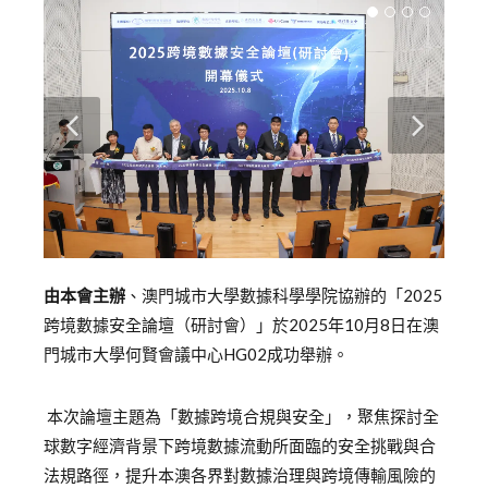
由本會主辦
、澳門城市大學數據科學學院協辦
的
「
2025
跨境數據安全論壇（研討會）」
於
2025年10月8日
在澳
門城市大學何賢會議中心
HG02成功舉辦。
本次論壇
主題為
「數據跨境合規與安全」，
聚焦
探討全
球數字經濟背景下跨境數據流動所面臨的安全挑戰與
合
法規
路徑
，
提升
本澳
各界對數據治理與跨境傳輸風險的