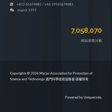
+853 65674883 / +86 19965674883
mapst-1997
7,058,070
網站瀏覽計數
Copyrights © 2026 Macao Association for Promotion of
Science and Technology 澳門科學技術協進會 版權所有
Powered by
Uniquecode
.
https://mapst.org/clinic/