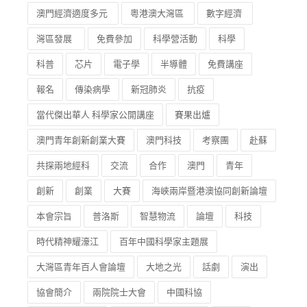
澳門經濟適度多元
粵港澳大灣區
數字經濟
灣區發展
免費參加
科學營活動
科學
科普
芯片
電子學
半導體
免費講座
報名
傳染病學
新冠肺炎
抗疫
當代傑出華人 科學家公開講座
賽果出爐
澳門青年創新創業大賽
澳門科技
考察團
赴蘇
共探兩地經科
交流
合作
澳門
青年
創新
創業
大賽
海峽兩岸暨港澳協同創新論壇
本會宗旨
普洛斯
智慧物流
論壇
科技
時代精神耀濠江
百年中國科學家主題展
大灣區青年百人會論壇
大地之光
話劇
演出
協會簡介
兩院院士大會
中國科協