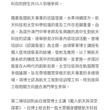
科目的師生共
55
人到場參與。
隨着我國航天事業的迅猛發展，水準持續提升。航
天科技和太空科學知識的普及工作亦愈顯重要。由
此，為提升澳門中學老師及有興趣的高中生對航天
科技的認識
，遂舉辦是次科普內容培訓活動。首場
培訓以
《認識衛星
》為主題
，由項華軍博士講授有
關人造地球衛星的結構、發射及應用，以了解航天
器系統的構造及其中的知識框架，並更進一步探討
衛星在
AI
時代的創新
前景
，太空垃圾與在軌服務等
多個議題，旨在帶領聽眾穿梭於航天事業的多樣領
域。項博士認為航天工程對培訓理工科，特別是與
工程相關方向適合澳門學生參與。
第二場培訓則由白瑞雪博士主講《載人航天與深空
探索》，白博士結合對一般大眾親身體驗航天科技