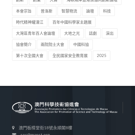
本會宗旨
普洛斯
智慧物流
論壇
科技
時代精神耀濠江
百年中國科學家主題展
大灣區青年百人會論壇
大地之光
話劇
演出
協會簡介
兩院院士大會
中國科協
第十次全國大會
全民國家安全教育展
2025
澳門板樟堂街18號永順閣8樓
sec@mapst.org