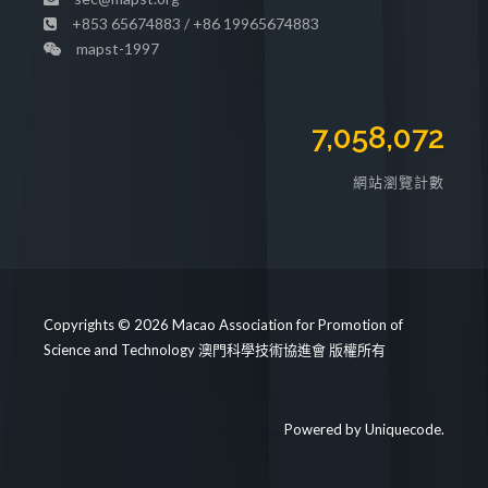
+853 65674883 / +86 19965674883
mapst-1997
7,058,072
網站瀏覽計數
Copyrights © 2026 Macao Association for Promotion of
Science and Technology 澳門科學技術協進會 版權所有
Powered by
Uniquecode
.
https://mapst.org/clinic/