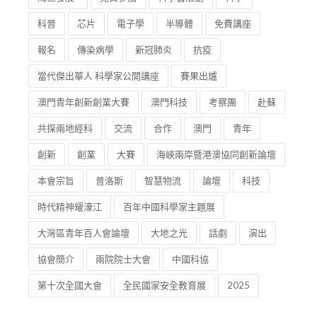
科普
芯片
電子學
半導體
免費講座
報名
傳染病學
新冠肺炎
抗疫
當代傑出華人 科學家公開講座
賽果出爐
澳門青年創新創業大賽
澳門科技
考察團
赴蘇
共探兩地經科
交流
合作
澳門
青年
創新
創業
大賽
海峽兩岸暨港澳協同創新論壇
本會宗旨
普洛斯
智慧物流
論壇
科技
時代精神耀濠江
百年中國科學家主題展
大灣區青年百人會論壇
大地之光
話劇
演出
協會簡介
兩院院士大會
中國科協
第十次全國大會
全民國家安全教育展
2025