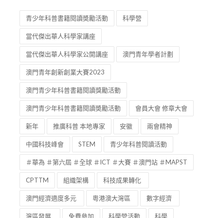
青少年科普書籍閱讀奬勵活動
科學營
當代傑出華人科學家講座
當代傑出華人科學家公開講座
澳門青年學者計劃
澳門青年創新創業大賽2023
澳門青少年科普書籍閱讀獎勵活動
澳門青少年科普書籍閱讀奬勵活動
會員大會 修章大會
新年
推廣科普 本地專家
安徽
兩會精神
中國科技峰會
STEM
青少年科普閱讀活動
＃華為 ＃第六屆 ＃全球 ＃ICT ＃大賽 ＃澳門站 ＃MAPST
CPTTM
組織架構
科技成果轉化
澳門經濟適度多元
粵港澳大灣區
數字經濟
灣區發展
免費參加
科學營活動
科學