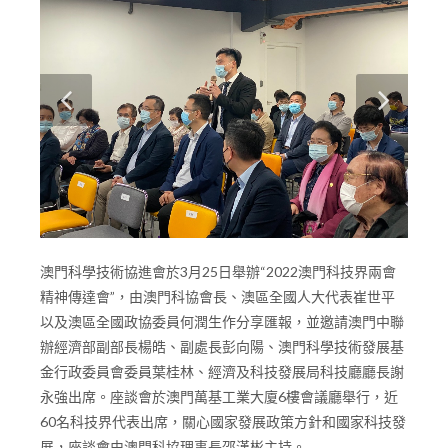
澳門科學技術協進會於3月25日舉辦“2022澳門科技界兩會
精神傳達會”，由澳門科協會長、澳區全國人大代表崔世平
以及澳區全國政協委員何潤生作分享匯報，並邀請澳門中聯
辦經濟部副部長楊皓、副處長彭向陽、澳門科學技術發展基
金行政委員會委員葉桂林、經濟及科技發展局科技廳廳長謝
永強出席。座談會於澳門萬基工業大廈6樓會議廳舉行，近
60名科技界代表出席，關心國家發展政策方針和國家科技發
展，座談會由澳門科協理事長邵漢彬主持。