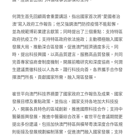
何潤生首先回顧兩會重要講話，指出國家首次將“愛國者治
澳”寫入政府工作報告；他又強調澳門防控疫情不能鬆懈，
並為規範博彩業建言獻策；同時提出了三個重點：支持特區
政府抗疫工作；支持特區政府依法施政；主動積極融入國家
發展大局、推動深合區發展，促進澳門經濟適度多元。同
時，提出科技興國，以高品質建言，服務高品質發展，共同
完善專家協商會制度機制，開展前瞻研究和深度協商。何潤
生建議貫徹科技以人為本，踐行科技向善，各界攜手合作發
揮澳門所長，貢獻國家所需，融入灣區發展。
崔世平向澳門科技界摘要了國家政府工作報告及成果、國家
發展目標及重點政策。並指出，國家支持各地加大科技投
入，開展各具特色的區域創新，推進國際科技合作；支持中
醫藥振興發展，推進中醫藥綜合改革。崔世平在會議期間更
提出多份建議，包括加快澳門特區與橫琴粵澳深度合作區規
則銜接及發展規劃編制落實，促進澳門融入國家發展；支持