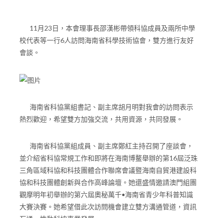
11月23日，本會理事長邵漢彬帶領科協成員及兩所中學
校代表等一行6人訪問海南省科學技術協會，雙方進行友好
會談。
海南省科協黨組書記、副主席胡月明對我會的訪問表示
熱烈歡迎，希望雙方加強交流，共用資源，共同發展。
海南省科協黨組成員、副主席鄭紅主持召開了座談會，
並介紹省科協常規工作和即將在海南博鳌舉辦的第16屆泛珠
三角區域科協和科技團體合作聯席會議暨海南自貿港建設科
協和科技團體創新與合作高峰論壇。她還盛情邀請澳門組團
觀摩明年初舉辦的第六屆奧秘萬千•海南省青少年科普知識
大賽決賽。她希望借此次訪問機會建立雙方溝通管道，資訊