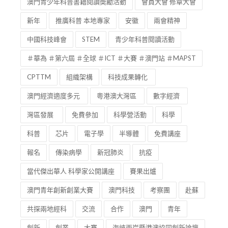
澳門青少年科普書籍閱讀奬勵活動
會員大會 修章大會
新年
推廣科普 本地專家
安徽
兩會精神
中國科技峰會
STEM
青少年科普閱讀活動
＃華為 ＃第六屆 ＃全球 ＃ICT ＃大賽 ＃澳門站 ＃MAPST
CPTTM
組織架構
科技成果轉化
澳門經濟適度多元
粵港澳大灣區
數字經濟
灣區發展
免費參加
科學營活動
科學
科普
芯片
電子學
半導體
免費講座
報名
傳染病學
新冠肺炎
抗疫
當代傑出華人 科學家公開講座
賽果出爐
澳門青年創新創業大賽
澳門科技
考察團
赴蘇
共探兩地經科
交流
合作
澳門
青年
創新
創業
大賽
海峽兩岸暨港澳協同創新論壇