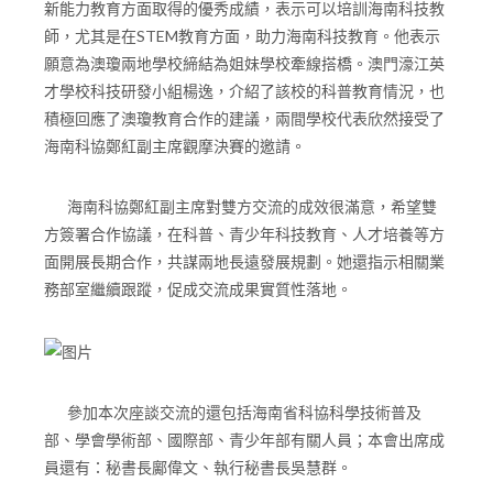
新能力教育方面取得的優秀成績，表示可以培訓海南科技教
師，尤其是在STEM教育方面，助力海南科技教育。他表示
願意為澳瓊兩地學校締結為姐妹學校牽線搭橋。澳門濠江英
才學校科技研發小組楊逸，介紹了該校的科普教育情況，也
積極回應了澳瓊教育合作的建議，兩間學校代表欣然接受了
海南科協鄭紅副主席觀摩決賽的邀請。
海南科協鄭紅副主席對雙方交流的成效很滿意，希望雙
方簽署合作協議，在科普、青少年科技教育、人才培養等方
面開展長期合作，共謀兩地長遠發展規劃。她還指示相關業
務部室繼續跟蹤，促成交流成果實質性落地。
參加本次座談交流的還包括海南省科協科學技術普及
部、學會學術部、國際部、青少年部有關人員；本會出席成
員還有：秘書長鄺偉文、執行秘書長吳慧群。