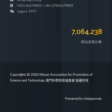
+853 65674883 / +86 19965674883
mapst-1997
7,064,238
網站瀏覽計數
Copyrights © 2026 Macao Association for Promotion of
Science and Technology 澳門科學技術協進會 版權所有
Powered by
Uniquecode
.
https://mapst.org/clinic/