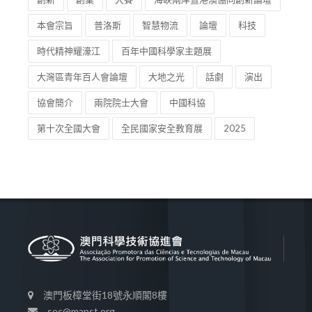
本會宗旨
普洛斯
智慧物流
論壇
科技
時代精神耀濠江
百年中國科學家主題展
大灣區青年百人會論壇
大地之光
話劇
演出
協會簡介
兩院院士大會
中國科協
第十次全國大會
全民國家安全教育展
2025
澳門板樟堂街18號永順閣8樓
sec@mapst.org