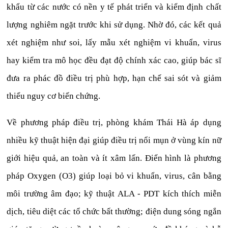
khẩu từ các nước có nền y tế phát triển và kiểm định chất
lượng nghiêm ngặt trước khi sử dụng. Nhờ đó, các kết quả
xét nghiệm như soi, lấy mẫu xét nghiệm vi khuẩn, virus
hay kiểm tra mô học đều đạt độ chính xác cao, giúp bác sĩ
đưa ra phác đồ điều trị phù hợp, hạn chế sai sót và giảm
thiểu nguy cơ biến chứng.
Về phương pháp điều trị, phòng khám Thái Hà áp dụng
nhiều kỹ thuật hiện đại giúp điều trị nổi mụn ở vùng kín nữ
giới hiệu quả, an toàn và ít xâm lấn. Điển hình là phương
pháp Oxygen (O3) giúp loại bỏ vi khuẩn, virus, cân bằng
môi trường âm đạo; kỹ thuật ALA - PDT kích thích miễn
dịch, tiêu diệt các tổ chức bất thường; điện dung sóng ngắn