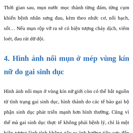
Thời gian sau, mụn nước mọc thành từng đám, từng cụm
khiến bệnh nhân sưng đau, kèm theo nhức cơ, nổi hạch,
sốt… Nếu mụn rộp vỡ ra sẽ có hiện tượng chảy dịch, viêm
loét, đau rát dữ dội.
4. Hình ảnh nổi mụn ở mép vùng kín
nữ do gai sinh dục
Hình ảnh nổi mụn ở vùng kín nữ giới còn có thể bắt nguồn
từ tình trạng gai sinh dục, hình thành do các tế bào gai bộ
phận sinh dục phát triển mạnh hơn bình thường. Cũng vì
thế mà gai sinh dục thực tế không phải bệnh lý, chỉ là một
hiện tượng lành tính không gây ra ảnh hưởng tiêu cực đến