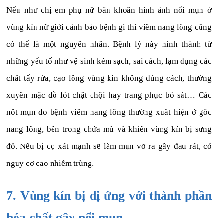
Nếu như chị em phụ nữ băn khoăn hình ảnh nổi mụn ở
vùng kín nữ giới cảnh báo bệnh gì thì viêm nang lông cũng
có thể là một nguyên nhân. Bệnh lý này hình thành từ
những yếu tố như vệ sinh kém sạch, sai cách, lạm dụng các
chất tẩy rửa, cạo lông vùng kín không đúng cách, thường
xuyên mặc đồ lót chật chội hay trang phục bó sát… Các
nốt mụn do bệnh viêm nang lông thường xuất hiện ở gốc
nang lông, bên trong chứa mủ và khiến vùng kín bị sưng
đỏ. Nếu bị cọ xát mạnh sẽ làm mụn vỡ ra gây đau rát, có
nguy cơ cao nhiễm trùng.
7. Vùng kín bị dị ứng với thành phần
hóa chất gây nổi mụn