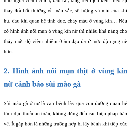
như ngứa châm chích, đau rát, tăng tiết dịch kèm theo sự
thay đổi bất thường về màu sắc, số lượng và mùi của khí
hư, đau khi quan hệ tình dục, chảy máu ở vùng kín… Nếu
có hình ảnh nổi mụn ở vùng kín nữ thì nhiều khả năng cho
thấy mức độ viêm nhiễm ở âm đạo đã ở mức độ nặng nề
hơn.
2. Hình ảnh nổi mụn thịt ở vùng kín
nữ cảnh báo sùi mào gà
Sùi mào gà ở nữ là căn bệnh lây qua con đường quan hệ
tình dục thiếu an toàn, không dùng đến các biện pháp bảo
vệ. Ít gặp hơn là những trường hợp bị lây bệnh khi tiếp xúc