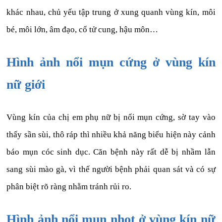
khác nhau, chủ yếu tập trung ở xung quanh vùng kín, môi
bé, môi lớn, âm đạo, cổ tử cung, hậu môn…
Hình ảnh nổi mụn cứng ở vùng kín
nữ giới
Vùng kín của chị em phụ nữ bị nổi mụn cứng, sờ tay vào
thấy sần sùi, thô ráp thì nhiều khả năng biểu hiện này cảnh
báo mụn cóc sinh dục. Căn bệnh này rất dễ bị nhầm lẫn
sang sùi mào gà, vì thế người bệnh phải quan sát và có sự
phân biệt rõ ràng nhằm tránh rủi ro.
Hình ảnh nổi mụn nhọt ở vùng kín nữ