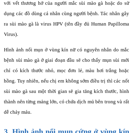
với vết thương hở của người mắc sùi mào gà hoặc do sử
dụng các đồ dùng cá nhân cùng người bệnh. Tác nhân gây
ra sùi mào gà là virus HPV (tên đầy đủ Human Papilloma
Virus).
Hình ảnh nổi mụn ở vùng kín nữ có nguyên nhân do mắc
bệnh sùi mào gà ở giai đoạn đầu sẽ cho thấy mụn sùi mới
chỉ có kích thước nhỏ, mọc đơn lẻ, màu hơi trắng hoặc
hồng. Tuy nhiên, nếu chị em không sớm điều trị thì các nốt
sùi mào gà sau một thời gian sẽ gia tăng kích thước, hình
thành nên từng mảng lớn, có chứa dịch mủ bên trong và rất
dễ chảy máu.
3. Hình ảnh nổi mụn cứng ở vùng kín