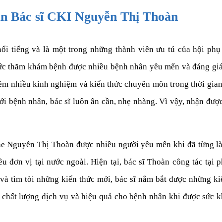
ản Bác sĩ CKI Nguyễn Thị Thoàn
nổi tiếng và là một trong những thành viên ưu tú của hội ph
hức thăm khám bệnh được nhiều bệnh nhân yêu mến và đáng giá 
hêm nhiều kinh nghiệm và kiến thức chuyên môn trong thời gia
i bệnh nhân, bác sĩ luôn ân cần, nhẹ nhàng. Vì vậy, nhận đượ
ine Nguyễn Thị Thoàn được nhiều người yêu mến khi đã từng là
iều đơn vị tại nước ngoài. Hiện tại, bác sĩ Thoàn công tác tạ
à tìm tòi những kiến thức mới, bác sĩ nắm bắt được những k
o chất lượng dịch vụ và hiệu quả cho bệnh nhân khi được sức 