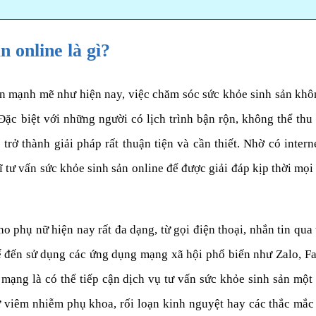
n online là gì?
iển mạnh mẽ như hiện nay, việc chăm sóc sức khỏe sinh sản kh
c biệt với những người có lịch trình bận rộn, không thể thu x
 trở thành giải pháp rất thuận tiện và cần thiết. Nhờ có intern
ĩ tư vấn sức khỏe sinh sản online để được giải đáp kịp thời mọ
o phụ nữ hiện nay rất đa dạng, từ gọi điện thoại, nhắn tin qua 
tế đến sử dụng các ứng dụng mạng xã hội phổ biến như Zalo, Fa
ối mạng là có thể tiếp cận dịch vụ tư vấn sức khỏe sinh sản mộ
 viêm nhiễm phụ khoa, rối loạn kinh nguyệt hay các thắc mắc 