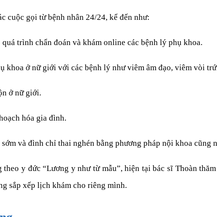
c cuộc gọi từ bệnh nhân 24/24, kể đến như:
o quá trình chẩn đoán và khám online các bệnh lý phụ khoa.
 khoa ở nữ giới với các bệnh lý như viêm âm đạo, viêm vòi trứ
n ở nữ giới.
hoạch hóa gia đình.
ai sớm và đình chỉ thai nghén bằng phương pháp nội khoa cũng 
g theo y đức “Lương y như từ mẫu”, hiện tại bác sĩ Thoàn thăm
ng sắp xếp lịch khám cho riêng mình.