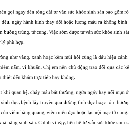
nên gọi ngay đến tổng đài tư vấn sức khỏe sinh sản bao gồm rố
 đều, ngày hành kinh thay đổi hoặc lượng máu ra không bình 
đến buồng trứng, tử cung. Việc sớm được tư vấn sức khỏe sinh s
 lý phù hợp.
hường như vàng, xanh hoặc kèm mùi hôi cũng là dấu hiệu cảnh
hiễm nấm, vi khuẩn. Chị em nên chủ động trao đổi qua các kê
n thiết đến khám trực tiếp hay không.
át khi quan hệ, chảy máu bất thường, ngứa ngáy hay nổi mụn ở
inh dục, bệnh lây truyền qua đường tình dục hoặc tổn thươn
u của viêm bàng quang, viêm niệu đạo hoặc lạc nội mạc tử cun
hả năng sinh sản. Chính vì vậy, liên hệ tư vấn sức khỏe sinh s