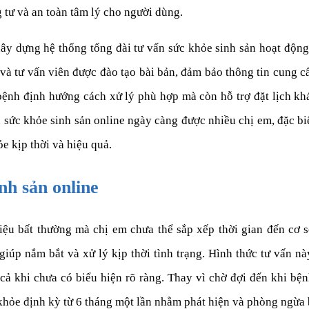
g tư và an toàn tâm lý cho người dùng.
 xây dựng hệ thống tổng đài tư vấn sức khỏe sinh sản hoạt độ
và tư vấn viên được đào tạo bài bản, đảm bảo thông tin cung cấp
bệnh định hướng cách xử lý phù hợp mà còn hỗ trợ đặt lịch k
n sức khỏe sinh sản online ngày càng được nhiều chị em, đặc bi
 kịp thời và hiệu quả.
nh sản online
ệu bất thường mà chị em chưa thể sắp xếp thời gian đến cơ sở
c giúp nắm bắt và xử lý kịp thời tình trạng. Hình thức tư vấn n
cả khi chưa có biểu hiện rõ ràng. Thay vì chờ đợi đến khi bệ
khỏe định kỳ từ 6 tháng một lần nhằm phát hiện và phòng ngừa