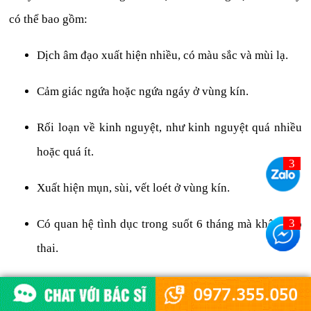
có thể bao gồm:
Dịch âm đạo xuất hiện nhiều, có màu sắc và mùi lạ.
Cảm giác ngứa hoặc ngứa ngáy ở vùng kín.
Rối loạn về kinh nguyệt, như kinh nguyệt quá nhiều
hoặc quá ít.
Xuất hiện mụn, sùi, vết loét ở vùng kín.
Có quan hệ tình dục trong suốt 6 tháng mà không có
thai.
Bạn cũng có thể gọi điện thoại qua các tổng đài tư vấn sức
khỏe sinh sản cho nữ giới để được tư vấn về các biện pháp