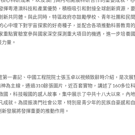
發揮粵港澳科技和產業優勢，積極吸引和對接全球創新資源，
創新共同體。與此同時，特區政府亦鼓勵學校、青年社團和民
的心中埋下對宇宙探索的好奇種子，並配合各項推動科普教育
家重點實驗室參與國家深空探測重大項目的機遇，進一步培養
技力量。
處第一書記、中國工程院院士張玉卓以視頻致辭時介紹，是次展
神為主線，通過310餘張圖片，近百套實物，講述了160多位
救國，科技報國的感人故事，集中展示了中共十八大以來，內
凡成就。為提振澳門社會公眾，特別是青少年的民族自豪感和
創新發展將發揮重要的推動作用。