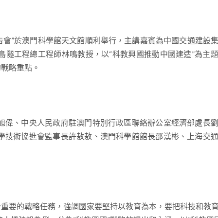
報告會”於澳門科學館天文館順利舉行，主講嘉賓為中國交通建設
島隧工程總工程師林鳴教授，以“科教興國推動中國建造”為主
的戰略重點。
旭偉、中央人民政府駐澳門特別行政區聯絡辦公室經濟部處長
學技術協進會監事長許敖敖、澳門科學館館長邵漢彬、上海交
分重要的戰略任務，強調國家要堅持以教育為本，要把科技和教