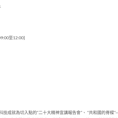
午
00至12:00]
技成就為切入點的“二十大精神宣講報告會”、 “共和國的脊樑”