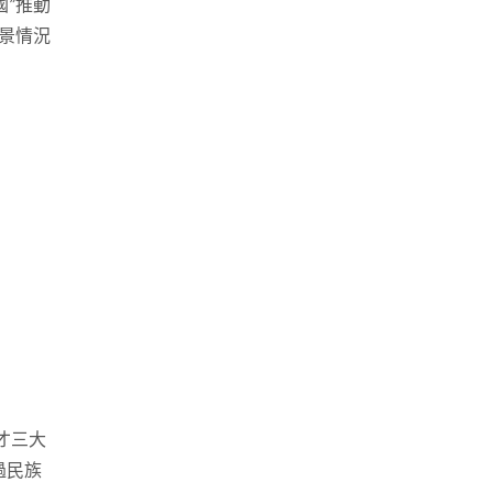
國”推動
背景情況
才三大
過民族