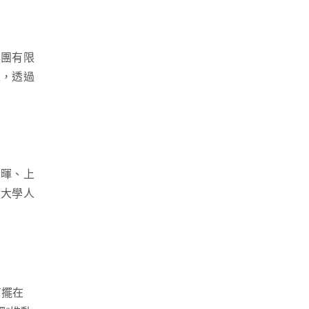
集團有限
題，透過
劉暉、上
通大學人
育擺在