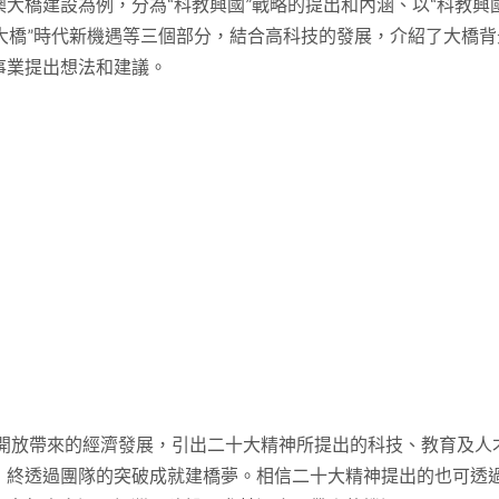
大橋建設為例，分為“科教興國”戰略的提出和內涵、以“科教興
澳大橋”時代新機遇等三個部分，結合高科技的發展，介紹了大橋
事業提出想法和建議。
革開放帶來的經濟發展，引出二十大精神所提出的科技、教育及人
，終透過團隊的突破成就建橋夢。相信二十大精神提出的也可透