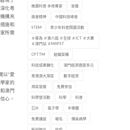
推廣科普 本地專家
安徽
要深化粵
間機構充
兩會精神
中國科技峰會
的措施和
STEM
青少年科普閱讀活動
國家所需
＃華為 ＃第六屆 ＃全球 ＃ICT ＃大賽
＃澳門站 ＃MAPST
CPTTM
組織架構
科技成果轉化
澳門經濟適度多元
覽以“愛
粵港澳大灣區
數字經濟
科學家的
灣區發展
免費參加
地和澳門
科學營活動
科學
科普
自信心，
芯片
電子學
半導體
免費講座
報名
傳染病學
新冠肺炎
抗疫