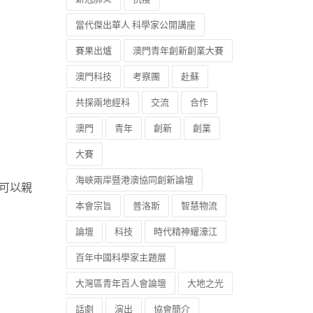
當代傑出華人 科學家公開講座
賽果出爐
澳門青年創新創業大賽
澳門科技
考察團
赴蘇
共探兩地經科
交流
合作
澳門
青年
創新
創業
大賽
海峽兩岸暨港澳協同創新論壇
民可以親
本會宗旨
普洛斯
智慧物流
論壇
科技
時代精神耀濠江
百年中國科學家主題展
大灣區青年百人會論壇
大地之光
話劇
演出
協會簡介