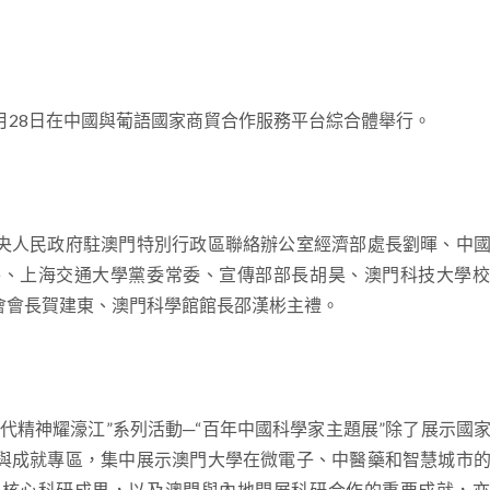
12月28日在中國與葡語國家商貿合作服務平台綜合體舉行。
央人民政府駐澳門特別行政區聯絡辦公室經濟部處長劉暉、中
平、上海交通大學黨委常委、宣傳部部長胡昊、澳門科技大學校
會會長賀建東、澳門科學館館長邵漢彬主禮。
代精神耀濠江”系列活動─“百年中國科學家主題展”除了展示國
與成就專區，集中展示澳門大學在微電子、中醫藥和智慧城市
的核心科研成果，以及澳門與內地開展科研合作的重要成就，亦