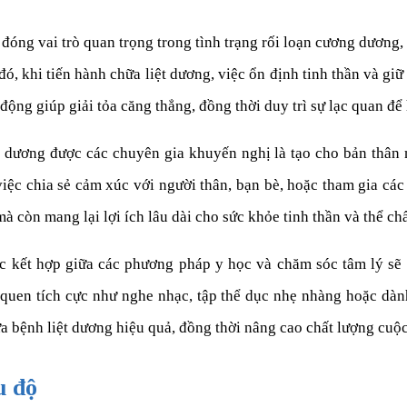
 đóng vai trò quan trọng trong tình trạng rối loạn cương dương,
, khi tiến hành chữa liệt dương, việc ổn định tinh thần và giữ
ộng giúp giải tỏa căng thẳng, đồng thời duy trì sự lạc quan để 
 dương được các chuyên gia khuyến nghị là tạo cho bản thân m
iệc chia sẻ cảm xúc với người thân, bạn bè, hoặc tham gia các 
à còn mang lại lợi ích lâu dài cho sức khỏe tinh thần và thể chấ
việc kết hợp giữa các phương pháp y học và chăm sóc tâm lý sẽ
quen tích cực như nghe nhạc, tập thể dục nhẹ nhàng hoặc dành
ữa bệnh liệt dương hiệu quả, đồng thời nâng cao chất lượng cuộ
u độ