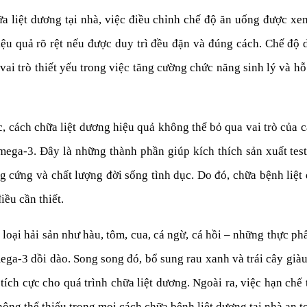
a liệt dương tại nhà, việc điều chỉnh chế độ ăn uống được x
iệu quả rõ rệt nếu được duy trì đều đặn và đúng cách. Chế độ 
ai trò thiết yếu trong việc tăng cường chức năng sinh lý và hỗ 
 cách chữa liệt dương hiệu quả không thể bỏ qua vai trò của 
 omega-3. Đây là những thành phần giúp kích thích sản xuất t
ng cứng và chất lượng đời sống tình dục. Do đó, chữa bệnh liệ
iều cần thiết.
 loại hải sản như hàu, tôm, cua, cá ngừ, cá hồi – những thực ph
a-3 dồi dào. Song song đó, bổ sung rau xanh và trái cây giàu
tích cực cho quá trình chữa liệt dương. Ngoài ra, việc hạn chế
ông thể thiếu trong mọi cách chữa bệnh liệt dương tại nhà an t