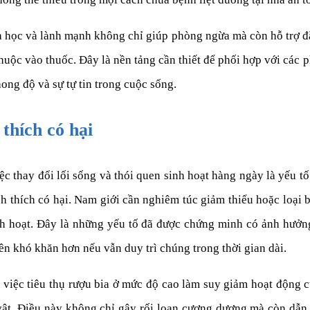
 học và lành mạnh không chỉ giúp phòng ngừa mà còn hỗ trợ đắ
huộc vào thuốc. Đây là nền tảng cần thiết để phối hợp với các 
phong độ và sự tự tin trong cuộc sống.
 thích có hại
iệc thay đổi lối sống và thói quen sinh hoạt hàng ngày là yếu tố
ích thích có hại. Nam giới cần nghiêm túc giảm thiểu hoặc loại 
inh hoạt. Đây là những yếu tố đã được chứng minh có ảnh hưởn
ên khó khăn hơn nếu vẫn duy trì chúng trong thời gian dài.
 việc tiêu thụ rượu bia ở mức độ cao làm suy giảm hoạt động 
t. Điều này không chỉ gây rối loạn cương dương mà còn dẫn 