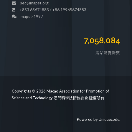
sec@mapst.org
+853 65674883 / +86 19965674883
mapst-1997
7,058,084
網站瀏覽計數
Copyrights © 2026 Macao Association for Promotion of
Science and Technology 澳門科學技術協進會 版權所有
Powered by
Uniquecode
.
https://mapst.org/clinic/