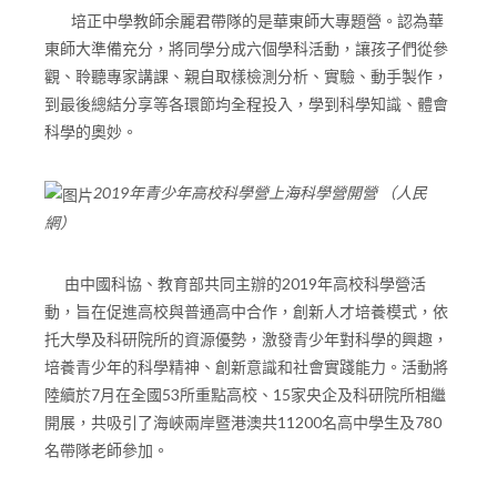
培正中學教師余麗君帶隊的是華東師大專題營。認為華
東師大準備充分，將同學分成六個學科活動，讓孩子們從參
觀、聆聽專家講課、親自取樣檢測分析、實驗、動手製作，
到最後總結分享等各環節均全程投入，學到科學知識、體會
科學的奧妙。
2019年青少年高校科學營上海科學營開營 （人民
網）
由中國科協、教育部共同主辦的2019年高校科學營活
動，旨在促進高校與普通高中合作，創新人才培養模式，依
托大學及科研院所的資源優勢，激發青少年對科學的興趣，
培養青少年的科學精神、創新意識和社會實踐能力。活動將
陸續於7月在全國53所重點高校、15家央企及科研院所相繼
開展，共吸引了海峽兩岸暨港澳共11200名高中學生及780
名帶隊老師參加。