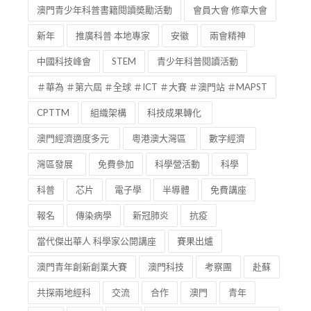
澳門青少年科普書籍閱讀奬勵活動
會員大會 修章大會
新年
推廣科普 本地專家
安徽
兩會精神
中國科技峰會
STEM
青少年科普閱讀活動
＃華為 ＃第六屆 ＃全球 ＃ICT ＃大賽 ＃澳門站 ＃MAPST
CPTTM
組織架構
科技成果轉化
澳門經濟適度多元
粵港澳大灣區
數字經濟
灣區發展
免費參加
科學營活動
科學
科普
芯片
電子學
半導體
免費講座
報名
傳染病學
新冠肺炎
抗疫
當代傑出華人 科學家公開講座
賽果出爐
澳門青年創新創業大賽
澳門科技
考察團
赴蘇
共探兩地經科
交流
合作
澳門
青年