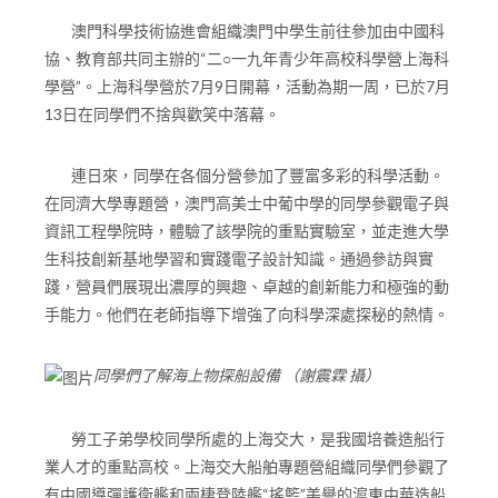
澳門科學技術協進會組織澳門中學生前往參加由中國科
協、教育部共同主辦的“二○一九年青少年高校科學營上海科
學營”。上海科學營於7月9日開幕，活動為期一周，已於7月
13日在同學們不捨與歡笑中落幕。
連日來，同學在各個分營參加了豐富多彩的科學活動。
在同濟大學專題營，澳門高美士中葡中學的同學參觀電子與
資訊工程學院時，體驗了該學院的重點實驗室，並走進大學
生科技創新基地學習和實踐電子設計知識。通過參訪與實
踐，營員們展現出濃厚的興趣、卓越的創新能力和極強的動
手能力。他們在老師指導下增強了向科學深處探秘的熱情。
同學們了解海上物探船設備 （謝震霖 攝）
勞工子弟學校同學所處的上海交大，是我國培養造船行
業人才的重點高校。上海交大船舶專題營組織同學們參觀了
有中國導彈護衛艦和兩棲登陸艦“搖籃”美譽的滬東中華造船