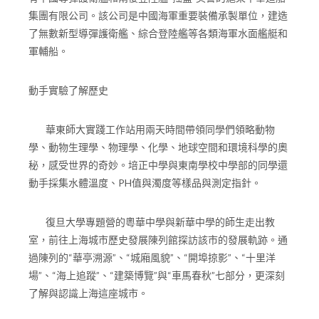
集團有限公司。該公司是中國海軍重要裝備承製單位，建造
了無數新型導彈護衛艦、綜合登陸艦等各類海軍水面艦艇和
軍輔船。
動手實驗了解歷史
華東師大實踐工作站用兩天時間帶領同學們領略動物
學、動物生理學、物理學、化學、地球空間和環境科學的奧
秘，感受世界的奇妙。培正中學與東南學校中學部的同學還
動手採集水體溫度、PH值與濁度等樣品與測定指針。
復旦大學專題營的粵華中學與新華中學的師生走出教
室，前往上海城市歷史發展陳列館探訪該市的發展軌跡。通
過陳列的“華亭溯源”、“城廂風貌”、“開埠掠影”、“十里洋
場”、“海上追蹤”、“建築博覽”與“車馬春秋”七部分，更深刻
了解與認識上海這座城市。