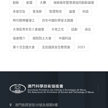
創新
創業
大賽
海峽兩岸暨港澳協同創新論壇
本會宗旨
普洛斯
智慧物流
論壇
科技
時代精神耀濠江
百年中國科學家主題展
大灣區青年百人會論壇
大地之光
話劇
演出
協會簡介
兩院院士大會
中國科協
第十次全國大會
全民國家安全教育展
2025
澳門板樟堂街18號永順閣8樓