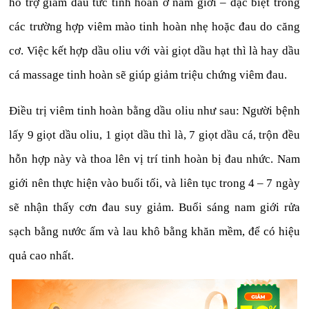
hỗ trợ giảm đau tức tinh hoàn ở nam giới – đặc biệt trong
các trường hợp viêm mào tinh hoàn nhẹ hoặc đau do căng
cơ. Việc kết hợp dầu oliu với vài giọt dầu hạt thì là hay dầu
cá massage tinh hoàn sẽ giúp giảm triệu chứng viêm đau.
Điều trị viêm tinh hoàn bằng dầu oliu như sau: Người bệnh
lấy 9 giọt dầu oliu, 1 giọt dầu thì là, 7 giọt dầu cá, trộn đều
hỗn hợp này và thoa lên vị trí tinh hoàn bị đau nhức. Nam
giới nên thực hiện vào buổi tối, và liên tục trong 4 – 7 ngày
sẽ nhận thấy cơn đau suy giảm. Buổi sáng nam giới rửa
sạch bằng nước ấm và lau khô bằng khăn mềm, để có hiệu
quả cao nhất.