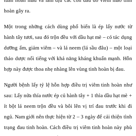
tuần hoàn máu và làm dịu các cơn đau do viêm mào tinh
hoàn gây ra.
Một trong những cách dùng phổ biến là ép lấy nước từ
hành tây tươi, sau đó trộn đều với dầu hạt mè – có tác dụng
dưỡng ẩm, giảm viêm – và lá neem (lá sầu đâu) – một loại
thảo dược nổi tiếng với khả năng kháng khuẩn mạnh. Hỗn
hợp này được thoa nhẹ nhàng lên vùng tinh hoàn bị đau.
Người bệnh lấy tỷ lệ hỗn hợp điều trị viêm tinh hoàn như
sau: Lấy nửa thía nước ép củ hành tây + 1 thìa dầu hạt mè +
ít bột lá neem trộn đều và bôi lên vị trí đau trước khi đi
ngủ. Nam giới nên thực hiện từ 2 – 3 ngày để cải thiện tình
trạng đau tinh hoàn. Cách điều trị viêm tinh hoàn này phù